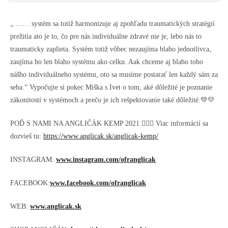
„ …… systém sa totiž harmonizuje aj zpohľadu traumatických stratégií
prežitia ato je to, čo pre nás individuálne zdravé nie je, lebo nás to
traumaticky zaplieta. Systém totiž vôbec nezaujíma blaho jednotlivca,
zaujíma ho len blaho systému ako celku. Aak chceme aj blaho toho
nášho individuálneho systému, oto sa musíme postarať len každý sám za
seba.“ Vypočujte si pokec Miška s Ivet o tom, aké dôležité je poznanie
zákonitostí v systémoch a prečo je ich rešpektovanie také dôležité.💚💛
POĎ S NAMI NA ANGLIČÁK KEMP 2021 👌🏻😉 Viac informácií sa
dozvieš tu:
https://www.anglicak.sk/anglicak-kemp/
INSTAGRAM:
www.instagram.com/ofranglicak
FACEBOOK:
www.facebook.com/ofranglicak
WEB:
www.anglicak.sk