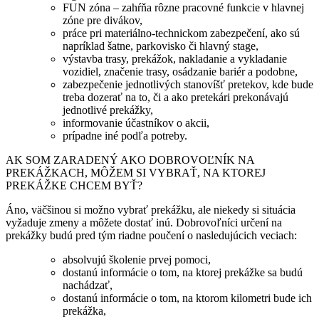
FUN zóna
– zahŕňa rôzne pracovné funkcie v hlavnej
zóne pre divákov,
práce pri materiálno-technickom zabezpečení, ako sú
napríklad šatne, parkovisko či hlavný stage,
výstavba trasy, prekážok, nakladanie a vykladanie
vozidiel, značenie trasy, osádzanie bariér a podobne,
zabezpečenie
jednotlivých stanovíšť pretekov, kde bude
treba dozerať na to, či a ako pretekári prekonávajú
jednotlivé prekážky,
informovanie účastníkov o akcii,
prípadne iné podľa potreby.
AK SOM ZARADENÝ AKO DOBROVOĽNÍK NA
PREKÁŽKACH, MÔŽEM SI VYBRAŤ, NA KTOREJ
PREKÁŽKE CHCEM BYŤ?
Áno, väčšinou si možno vybrať prekážku, ale niekedy si situácia
vyžaduje zmeny a môžete dostať inú. Dobrovoľníci určení na
prekážky budú pred tým riadne poučení o nasledujúcich veciach:
absolvujú školenie prvej pomoci,
dostanú informácie o tom, na ktorej prekážke sa budú
nachádzať,
dostanú informácie o tom, na ktorom kilometri bude ich
prekážka,