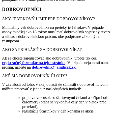
DOBROVOĽNÍCI
AKÝ JE VEKOVÝ LIMIT PRE DOBROVOĽNÍKOV?
Minimálny vek dobrovoľníka na preteky je 18 rokov. V prípade
osoby mladšej ako 18 rokov musí mať dobrovoľník vypísaný reverz
a súhlas s dobrovoľníckou prácou, obe podpísané zákonným
zástupcom.
AKO SA PRIHLÁSIŤ ZA DOBROVOĽNÍKA?
Ak sa chcete zaregistrovať ako dobrovoľník, urobte tak cez
registračný formulár na tejto stránke
. V prípade nejasností nám,
prosím, napíšte na
dobrovolnik@anglicak.sk
.
AKÉ MÁ DOBROVOĽNÍK ÚLOHY?
V závislosti od toho, v akej oblasti ste súhlasili s dobrovoľníctvom,
môžete pracovať v jednej z nasledujúcich funkcií:
príprava vrecúšok so štartovnými číslami a s čipmi od
časomiery (práca sa vykonáva celý deň v piatok pred
pretekmi),
registrácia účastníkov v deň konania sa akcie,