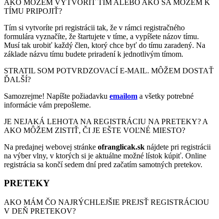
AKO MÔŽEM VYTVORIŤ TÍM ALEBO AKO SA MÔŽEM K
TÍMU PRIPOJIŤ?
Tím si vytvoríte pri registrácii tak, že v rámci registračného
formulára vyznačíte, že štartujete v tíme, a vypíšete názov tímu.
Musí tak urobiť každý člen, ktorý chce byť do tímu zaradený. Na
základe názvu tímu budete priradení k jednotlivým tímom.
STRATIL SOM POTVRDZOVACÍ E-MAIL. MÔŽEM DOSTAŤ
ĎALŠÍ?
Samozrejme! Napíšte požiadavku
emailom
a všetky potrebné
informácie vám prepošleme.
JE NEJAKÁ LEHOTA NA REGISTRÁCIU NA PRETEKY? A
AKO MÔŽEM ZISTIŤ, ČI JE EŠTE VOĽNÉ MIESTO?
Na predajnej webovej stránke
ofranglicak.sk
nájdete pri registrácii
na výber vlny, v ktorých si je aktuálne možné lístok kúpiť. Online
registrácia sa končí sedem dní pred začatím samotných pretekov.
PRETEKY
AKO MÁM ČO NAJRÝCHLEJŠIE PREJSŤ REGISTRÁCIOU
V DEŇ PRETEKOV?