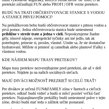
pretekári zúčastňujú FUN alebo PROFI | OFR verzie pretekov.
BUDÚ NA TRATI OBČERSTVOVACIE STANICE S VODOU
A STANICE PRVEJ POMOCI?
Na prekážkovom behu budú občestvovacie stanice s pitnou vodou a
prvá pomoc. Jedna občerstvovacia stanica bude umiestnená
približne v strede trate a jedna v cieli.
Neposkytujeme žiadne
gély, iónové nápoje, energetické tyčinky ani iné jedlo, tak ak
potrebujete, prineste si, prosím, vlastné. Uistite sa, že ste dostatočne
hydratovaní. Môžete si priniesť aj camelbak alebo plastové fľašky s
vlastnou vodou.
KDE NÁJDEM MAPU TRASY PRETEKOV?
Mapu trasy pretekov nezverejňujeme pred pretekmi, ale až v deň
pretekov. Nájdete ju na našich sociálnych sieťach.
MAJÚ DIVÁCI MOŽNOSŤ PREZRIEŤ SI CELÚ TRAŤ?
Pre divákov je určená FUN&FAMILY zóna v štartoch a cieľoch
pretekov, odkiaľ budú vidieť a budú si môcť pozrieť veľkú časť
pretekov. Najzaujímavejšie prekážky budú umiestnené práve v tejto
zóne, diváci budú mať teda o zážitok určite postarané.