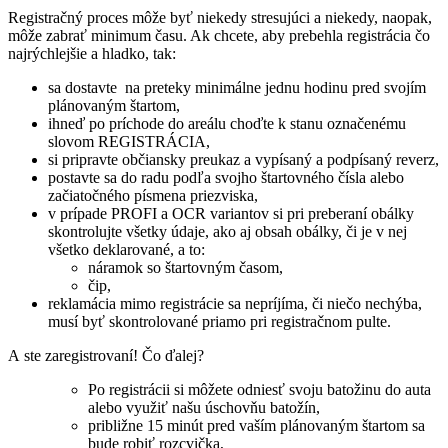
Registračný proces môže byť niekedy stresujúci a niekedy, naopak,
môže zabrať minimum času. Ak chcete, aby prebehla registrácia čo
najrýchlejšie a hladko, tak:
sa dostavte na preteky minimálne jednu hodinu pred svojím
plánovaným štartom,
ihneď po príchode do areálu choďte k stanu označenému
slovom REGISTRÁCIA,
si pripravte občiansky preukaz a vypísaný a podpísaný reverz,
postavte sa do radu podľa svojho štartovného čísla alebo
začiatočného písmena priezviska,
v prípade PROFI a OCR variantov si pri preberaní obálky
skontrolujte všetky údaje, ako aj obsah obálky, či je v nej
všetko deklarované, a to:
náramok so štartovným časom,
čip,
reklamácia mimo registrácie sa nepríjíma, či niečo nechýba,
musí byť skontrolované priamo pri registračnom pulte.
A ste zaregistrovaní! Čo ďalej?
Po registrácii si môžete odniesť svoju batožinu do auta
alebo využiť našu úschovňu batožín,
približne 15 minút pred vaším plánovaným štartom sa
bude robiť rozcvička,