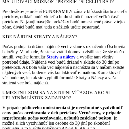
MAJÚ DIVÁCI MOŽNOSŤ PREZRIEŤ SI CELÚ TRAŤ?
Pre divákov je určená FUN&FAMILY zóna v blízkosti štartu a cieľa
pretekov, odkiaľ budú vidieť a budú si môcť pozrieť veľkú časť
pretekov. Najzaujímavejšie prekážky budú umiestnené práve v tejto
zóne, diváci budú mať teda o zážitok určite postarané.
KDE NÁJDEM STRATY A NÁLEZY?
Počas podujatia držíme nájdené veci v stane s označením Úschovňa
batožiny. V prípade, že ste sa vrátili domov a zistili ste, že ste niečo
stratili, vypíšte formulár
Straty a nálezy
a vypíšte tam všetky
potrebné údaje. Nájdené veci budú držané v sklade do 30 dní po
pretekoch. Ak bola vaša vec nájdená a nachádza sa v našom sklade
nájdených vecí, budeme vás kontaktovať e-mailom. Kontakto
v
ať
vás budeme, len ak
ste vyplnili formulár Straty a Nálezy a vaša
stratená vec bola nájdená
.
UMIESTNIL SOM SA NA STUPNI VÍŤAZOV. AKO SI
UPLATNÍM LÍSTOK ZADARMO?
V prípade
pódiového umiestnenia si je nevyhnutné vyzdvihnúť
ceny počas oceňovania v deň pretekov.
Vecné ceny, v prípade
neprebrania počas oceňovania, nebudú zasielané poštou
, je
možné si ich vyzdvihnúť len osobne do 30 dní po skončení
podujatia, a to v sídle poločnosti ANGLIČÁK s.r.o..