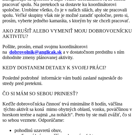
pracovať spolu. Na pretekoch sa dostavte ku koordinátorovi
spoločne. Urobíme všetko, čo je v našich silách, aby ste pracovali
spolu. Veľké skupiny však nie je možné zaradiť spoločne, preto si,
prosím, vyberte jedného kamaráta, s ktorým by ste chceli pracovať.
AKO ZRUŠIŤ ALEBO VYMENIŤ MOJU DOBROVOĽNÍCKU
AKTIVITU?
Pošlite, prosím, email svojmu koordinátorovi
na
dobrovolnik@anglicak.sk
a v dostatočnom predstihu s ním
dohodnite zmeny plánovanej aktivity.
KEDY DOSTANEM DETAILY K SVOJEJ PRÁCI?
Posledné podrobné
informácie
vám budú zaslané
najneskôr do
stredy pred pretekmi.
ČO SI MÁM SO SEBOU PRINIESŤ?
Keďže dobrovoľnícka činnosť trvá minimálne 8 hodín, väčšina
týchto aktivít sa koná mimo obytných oblastí, vonku, poväčšinou v
horskom teréne a najmä „na nohách“. Preto by ste mali zvážiť, čo si
so sebou vezmete. Odporúčame:
pohodlnú uzavretú obuv,