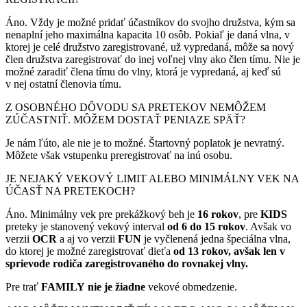
Áno. Vždy je možné pridať účastníkov do svojho družstva, kým sa
nenaplní jeho maximálna kapacita 10 osôb. Pokiaľ je daná vlna, v
ktorej je celé družstvo zaregistrované, už vypredaná, môže sa nový
člen družstva zaregistrovať do inej voľnej vlny ako člen tímu. Nie je
možné zaradiť člena tímu do vlny, ktorá je vypredaná, aj keď sú
v nej ostatní členovia tímu.
Z OSOBNÉHO DÔVODU SA PRETEKOV NEMÔŽEM
ZÚČASTNIŤ. MÔŽEM DOSTAŤ PENIAZE SPÄŤ?
Je nám ľúto, ale nie je to možné. Štartovný poplatok je nevratný.
Môžete však vstupenku preregistrovať na inú osobu.
JE NEJAKÝ VEKOVÝ LIMIT ALEBO MINIMÁLNY VEK NA
ÚČASŤ NA PRETEKOCH?
Áno. Minimálny vek pre prekážkový beh je
16 rokov
, pre
KIDS
preteky je stanovený vekový interval
od 6 do 15 rokov
. Avšak vo
verzii
OCR
a aj vo verzii
FUN
je vyčlenená jedna špeciálna vlna,
do ktorej je možné zaregistrovať dieťa
od 13 rokov, avšak len v
sprievode rodiča zaregistrovaného do rovnakej vlny.
Pre trať
FAMILY
nie je žiadne
vekové obmedzenie.