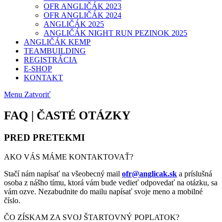
OFR ANGLIČÁK 2023
OFR ANGLIČÁK 2024
ANGLIČÁK 2025
ANGLIČÁK NIGHT RUN PEZINOK 2025
ANGLIČÁK KEMP
TEAMBUILDING
REGISTRÁCIA
E-SHOP
KONTAKT
Menu
Zatvoriť
FAQ | ČASTÉ OTÁZKY
PRED PRETEKMI
AKO VÁS MÁME KONTAKTOVAŤ?
Stačí nám napísať na všeobecný mail
ofr@anglicak.sk
a príslušná
osoba z nášho tímu, ktorá vám bude vedieť odpovedať na otázku, sa
vám ozve. Nezabudnite do mailu napísať svoje meno a mobilné
číslo.
ČO ZÍSKAM ZA SVOJ ŠTARTOVNÝ POPLATOK?