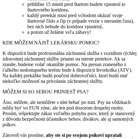
približne 15 minút pred štartom budete vpustení to
štartovného koridora,
každý pretekár musí pred vchodom ukázať svoje
štartovné číslo a čip (v prípade verzie s meraním času),
bez nich nebude do koridora vpustený,
a potom už želáme veľa zábavy!
KDE MÔŽEM NÁJSŤ LEKÁRSKU POMOC?
K dispozícii bude profesionálna záchranná služba s vozidlom rýchlej
zdravotnej záchrannej služby priamo na mieste pretekov. Ak sa
zraníte, budeme volať okamžite pomoc. Na presun zraneného z
ťažkého nedostupného terénu bude k dispozicii štvorkolka (ATV).
Na každej prekážke budú poučení dobrovoľníci, ktorí budú mať
niekoľko možností na privolanie záchrannej služby.
MÔŽEM SI SO SEBOU PRINIESŤ PSA?
Áno, môžete, ale nemôžete s ním behať po trati. Psy na vôdzkach
môžu byť vo FUN zóne, ale len pod dozorom dospelej osoby.
Prosím, rešpektujte zákaz voľného pohybu psov, ktorý je stanovený
z dôvodu bezpečnosti účastníkov behov, divákov, ale aj samotných
psíkov.
Zároveň vás prosíme,
aby ste si po svojom psíkovi upratali