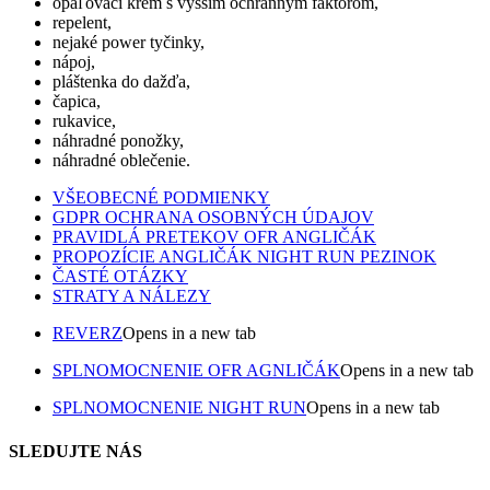
opaľovací krém s vyšším ochranným faktorom,
repelent,
nejaké power tyčinky,
nápoj,
pláštenka do dažďa,
čapica,
rukavice,
náhradné ponožky,
náhradné oblečenie.
VŠEOBECNÉ PODMIENKY
GDPR OCHRANA OSOBNÝCH ÚDAJOV
PRAVIDLÁ PRETEKOV OFR ANGLIČÁK
PROPOZÍCIE ANGLIČÁK NIGHT RUN PEZINOK
ČASTÉ OTÁZKY
STRATY A NÁLEZY
REVERZ
Opens in a new tab
SPLNOMOCNENIE OFR AGNLIČÁK
Opens in a new tab
SPLNOMOCNENIE NIGHT RUN
Opens in a new tab
SLEDUJTE NÁS