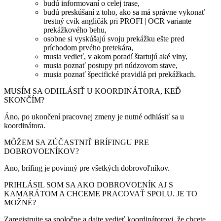
budú informovaní o celej trase,
budú preskúšaní z toho, ako sa má správne vykonať
trestný cvik angličák pri PROFI | OCR variante
prekážkového behu,
osobne si vyskúšajú svoju prekážku ešte pred
príchodom prvého pretekára,
musia vedieť, v akom poradí štartujú aké vlny,
musia poznať postupy pri núdzovom stave,
musia poznať špecifické pravidlá pri prekážkach.
MUSÍM SA ODHLÁSIŤ U KOORDINÁTORA, KEĎ
SKONČÍM?
Áno, po ukončení pracovnej zmeny je nutné odhlásiť sa u
koordinátora.
MÔŽEM SA ZÚČASTNIŤ BRÍFINGU PRE
DOBROVOĽNÍKOV?
Ano, brífing je povinný pre všetkých dobrovoľníkov.
PRIHLÁSIL SOM SA AKO DOBROVOĽNÍK AJ S
KAMARÁTOM A CHCEME PRACOVAŤ SPOLU. JE TO
MOŽNÉ?
Zaregistrujte sa spoločne a dajte vedieť koordinátorovi, že chcete