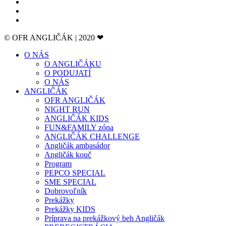
© OFR ANGLIČÁK | 2020 ❤
O NÁS
O ANGLIČÁKU
O PODUJATÍ
O NÁS
ANGLIČÁK
OFR ANGLIČÁK
NIGHT RUN
ANGLIČÁK KIDS
FUN&FAMILY zóna
ANGLIČÁK CHALLENGE
Angličák ambasádor
Angličák kouč
Program
PEPCO SPECIAL
SME SPECIAL
Dobrovoľník
Prekážky
Prekážky KIDS
Príprava na prekážkový beh Angličák