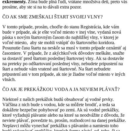
exkrementy.
Zóna bude plná ľudí, vrátane množstva detí, preto vás
prosíme, aby ste si na to dávali extra pozor.
ČO AK SME ZMEŠKALI ŠTART SVOJEJ VLNY?
V tomto prípade, prosím, choďte do stanu Registrácia, kde vám
bude v prípade, ak je ešte voľné miesto v inej vlne, vydaná nová
páska s novým štartovným časom do najbližšej vlny, v ktorej je
voľné miesto, aby ste mohli vstúpiť do štartovného koridora.
Posunutie času štartu na neskôr sa musí v tomto prípade oznámiť aj
časomiere. V prípade, že z akýchkoľvek dôvodov meškáte, snažte
sa dostaviť pred štartom poslednej štartovnej vlny. Ak sa dostavíte
na preteky po odštartovaní poslednej vlny, nebudete pripustení na
štart a nebude vám vratené ani štartovné. Na štart nebudete
pripustení ani v tom prípade, ak nie je žiadne voľné miesto v iných
vlnách.
ČO AK JE PREKÁŽKOU VODA A JA NEVIEM PLÁVAŤ?
Niektoré z našich prekážok budú obsahovať aj vodné prvky.
Väčšina z nich bude s vodou, kde sa môžete brodiť, a teda sa
dokážete bezpečne pohybovať po zemi. Ak sú vodné prekážky,
ktoré vyžadujú plávanie alebo na ktoré sa neodvážite z dôvodu, že
neviete plávať, povedzte to, prosím, rozhodcovi na danej prekážke.
Neplavci môžu vynechať prekážku s plávaním a namiesto toho
budú vykonávať angličáky, ktorých forma závisí od
toho, či sa