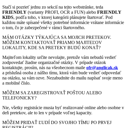
Stačí si pozrieť jednu zo sekcií na tejto webstránke, teda
FRIENDLY
(varianty PROFI, OCR a FUN) alebo
FRIENDLY
KIDS
, podľa toho, v ktorej kategórii plánujete štartovať. Pod
každou máte spísané všetky potrebné informácie vrátane informácie
o tom, čo je zabezpečené v rámci štartovného.
MÁM OTÁZKY TÝKAJÚCA SA MOJICH PRETEKOV.
MÔŽEM KONTAKTOVAŤ PRIAMO MAJITEĽOV
LOKALITY, KDE SA PRETEKY BUDÚ KONAŤ?
Majiteľom lokality určite nevolajte, pretože vám nebudú vedieť
zodpovedať žiadne organizačné otázky. V prípade otázok
kontaktujte, prosím, nás na všeobecnom maile
ofr@anglicak.sk
a príslušná osoba z nášho tímu, ktorá vám bude vedieť odpovedať
na otázku, sa vám ozve. Nezabudnite do mailu napísať svoje meno
a mobilné číslo.
MÔŽEM SA ZAREGISTROVAŤ POŠTOU ALEBO
TELEFONICKY?
Nie, všetky registrácie musia byť realizované online alebo osobne v
deň pretekov, ale to len v prípade voľnej kapacity.
MÔŽEM PRIDAŤ ĽUDÍ DO SVOJHO TÍMU PO PRVEJ
REGISTRÁCII?