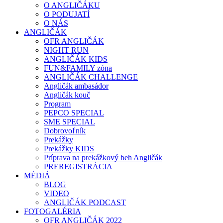
O ANGLIČÁKU
O PODUJATÍ
O NÁS
ANGLIČÁK
OFR ANGLIČÁK
NIGHT RUN
ANGLIČÁK KIDS
FUN&FAMILY zóna
ANGLIČÁK CHALLENGE
Angličák ambasádor
Angličák kouč
Program
PEPCO SPECIAL
SME SPECIAL
Dobrovoľník
Prekážky
Prekážky KIDS
Príprava na prekážkový beh Angličák
PREREGISTRÁCIA
MÉDIÁ
BLOG
VIDEO
ANGLIČÁK PODCAST
FOTOGALÉRIA
OFR ANGLIČÁK 2022