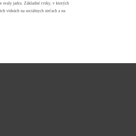
e svaly jadra. Základné cviky, v ktorých
šich videách na sociálnych sieťach a na