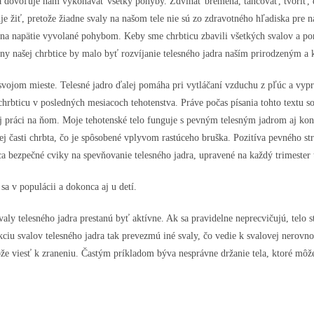
 dovoľuje nám vykonávať všetky pohyby. Zdvíhať bremená, tancovať, tvoriť, d
 žiť, pretože žiadne svaly na našom tele nie sú zo zdravotného hľadiska pre ná
i na napätie vyvolané pohybom. Keby sme chrbticu zbavili všetkých svalov a pone
hrany našej chrbtice by malo byť rozvíjanie telesného jadra naším prirodzeným 
 svojom mieste. Telesné jadro ďalej pomáha pri vytláčaní vzduchu z pľúc a vypr
a chrbticu v posledných mesiacoch tehotenstva. Práve počas písania tohto textu
lej práci na ňom. Moje tehotenské telo funguje s pevným telesným jadrom aj ko
j časti chrbta, čo je spôsobené vplyvom rastúceho bruška. Pozitíva pevného st
a bezpečné cviky na spevňovanie telesného jadra, upravené na každý trimester 
sa v populácii a dokonca aj u detí.
ly telesného jadra prestanú byť aktívne. Ak sa pravidelne neprecvičujú, telo st
iu svalov telesného jadra tak prevezmú iné svaly, čo vedie k svalovej nerovnov
ôže viesť k zraneniu. Častým príkladom býva nesprávne držanie tela, ktoré mô