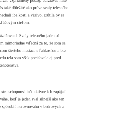
ržať vzpriamený postoj, udržiavať naše
s také dôležité ako práve svaly telesného
chali iba kosti a väzivo, zrútila by sa
a kľúčovým cieľom.
ázdňovaní. Svaly telesného jadra sú
 som mimoriadne vďačná za to, že som sa
ncom šiesteho mesiaca s ľahkosťou a bez
redu tela som však pociťovala aj pred
tehotenstva.
ráca schopnosť inštinktívne ich zapájať
áhe, keď je jeden sval silnejší ako ten
že spôsobiť nerovnováhu v bedrových a