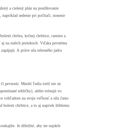
žený a cielený plán na posilňovanie
 napríklad sedenie pri počítači, nosenie
bolesti chrbta, krčnej chrbtice, ramien a
iť aj na našich pretekoch. Vďaka pevnému
zapájajú. A práve sila telesného jadra
i pevnosti. Mnohí ľudia totiž nie sú
(spomínané tehličky), alebo trénujú vo
e vzhľadom na svoju veľkosť a silu často
bolesti chrbtice, a to aj napriek štíhlemu
kajšie. Je dôležité, aby ste najskôr