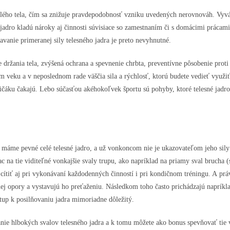
celého tela, čím sa znižuje pravdepodobnosť vzniku uvedených nerovnováh. Vyvá
 jadro kladú nároky aj činnosti súvisiace so zamestnaním či s domácimi prácami,
iavanie primeranej sily telesného jadra je preto nevyhnutné.
e držania tela, zvýšená ochrana a spevnenie chrbta, preventívne pôsobenie proti 
om veku a v neposlednom rade väščia sila a rýchlosť, ktorú budete vedieť využ
ličáku čakajú. Lebo súčasťou akéhokoľvek športu sú pohyby, ktoré telesné jadro 
máme pevné celé telesné jadro, a už vonkoncom nie je ukazovateľom jeho sily č
ac na tie viditeľné vonkajšie svaly trupu, ako napríklad na priamy sval brucha 
tiť aj pri vykonávaní každodenných činností i pri kondičnom tréningu. A práv
j opory a vystavujú ho preťaženiu. Následkom toho často prichádzajú napríklad 
tup k posilňovaniu jadra mimoriadne dôležitý.
e hlbokých svalov telesného jadra a k tomu môžete ako bonus spevňovať tie von