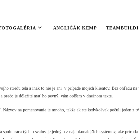
FOTOGALÉRIA
ANGLIČÁK KEMP
TEAMBUILD
ho stredu tela a inak to nie je ani v prípade mojich klientov. Bez ohľadu na to
e a prečo je dôležité mať ho pevný, vám opíšem v dnešnom texte.
e“. Názvov na pomenovanie je mnoho, takže ak ste kedykoľvek počuli jeden z týc
á spolupráca týchto svalov je jedným z najdokonalejších systémov, aké prírod