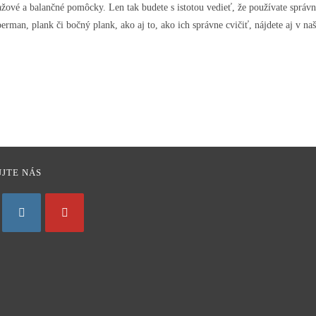
ažové a balančné pomôcky. Len tak budete s istotou vedieť, že používate správn
erman, plank či bočný plank, ako aj to, ako ich správne cvičiť, nájdete aj v na
JTE NÁS