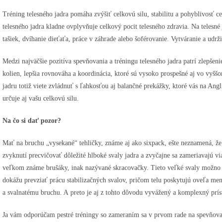
Tréning telesného jadra pomáha zvýšiť celkovú silu, stabilitu a pohyblivosť 
telesného jadra kladne ovplyvňuje celkový pocit telesného zdravia. Na telesné
tašiek, dvíhanie dieťaťa, práce v záhrade alebo šoférovanie. Vytváranie a udrž
Medzi najväčšie pozitíva spevňovania a tréningu telesného jadra patrí zlepšeni
kolien, lepšia rovnováha a koordinácia, ktoré sú vysoko prospešné aj vo vyšš
jadru totiž viete zvládnuť s ľahkosťou aj balančné prekážky, ktoré vás na Ang
určuje aj vašu celkovú silu.
Na čo si dať pozor?
Mať na bruchu „vysekané“ tehličky, známe aj ako sixpack, ešte neznamená, že 
zvyknutí precvičovať dôležité hlboké svaly jadra a zvyčajne sa zameriavajú vi
veľkom známe brušáky, inak nazývané skracovačky. Tieto veľké svaly možno cí
dokážu prevziať prácu stabilizačných svalov, pričom telu poskytujú oveľa mene
a svalnatému bruchu. A preto je aj z tohto dôvodu vyvážený a komplexný prís
Ja vám odporúčam pestré tréningy so zameraním sa v prvom rade na spevňovani