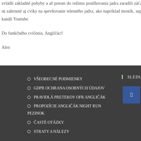
zvládli základné pohyby a až potom do režimu posilňovania jadra zaradili záť
sú zahrnuté aj cviky na spevňovanie telesného jadra, ako napríklad mostík, sup
kanáli Youtube.
Do funkčného cvičenia, Angličáci!
Alex
SLEDU
VŠEOBECNÉ PODMIENKY
GDPR OCHRANA OSOBNÝCH ÚDAJOV
PRAVIDLÁ PRETEKOV OFR ANGLIČÁK
PROPOZÍCIE ANGLIČÁK NIGHT RUN
PEZINOK
ČASTÉ OTÁZKY
STRATY A NÁLEZY