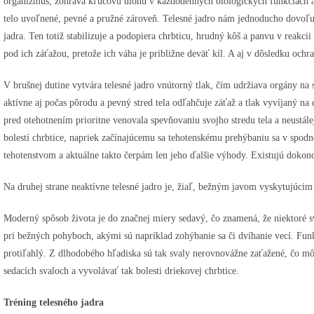
organizmus, zohráva kľúčovú úlohu v každodenných biologických funkciách a
telo uvoľnené, pevné a pružné zároveň. Telesné jadro nám jednoducho dovoľuje
jadra. Ten totiž stabilizuje a podopiera chrbticu, hrudný kôš a panvu v reakci
pod ich záťažou, pretože ich váha je približne deväť kíl. A aj v dôsledku oc
V brušnej dutine vytvára telesné jadro vnútorný tlak, čím udržiava orgány na
aktívne aj počas pôrodu a pevný stred tela odľahčuje záťaž a tlak vyvíjaný n
pred otehotnením prioritne venovala spevňovaniu svojho stredu tela a neustá
bolestí chrbtice, napriek začínajúcemu sa tehotenskému prehýbaniu sa v spodne
tehotenstvom a aktuálne takto čerpám len jeho ďalšie výhody. Existujú dokonc
Na druhej strane neaktívne telesné jadro je, žiaľ, bežným javom vyskytujúcim 
Moderný spôsob života je do značnej miery sedavý, čo znamená, že niektoré sva
pri bežných pohyboch, akými sú napríklad zohýbanie sa či dvíhanie vecí. Funkc
protiľahlý. Z dlhodobého hľadiska sú tak svaly nerovnovážne zaťažené, čo m
sedacích svaloch a vyvolávať tak bolesti driekovej chrbtice.
Tréning telesného jadra