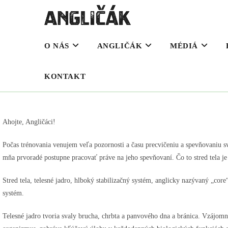
O NÁS
ANGLIČÁK
MÉDIÁ
KONTAKT
Ahojte, Angličáci!
Počas trénovania venujem veľa pozornosti a času precvičeniu a spevňovaniu svoj
mňa prvoradé postupne pracovať práve na jeho spevňovaní. Čo to stred tela j
Stred tela, telesné jadro, hlboký stabilizačný systém, anglicky nazývaný „cor
systém.
Telesné jadro tvoria svaly brucha, chrbta a panvového dna a bránica. Vzájomn