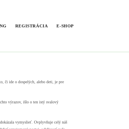
ING
REGISTRÁCIA
E-SHOP
, či ide o dospelých, alebo deti, je pre
hto výrazov, išlo o ten istý svalový
a dokázala vymyslieť. Ovplyvňuje celý náš